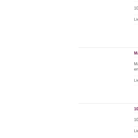
10
Li
M
Ma
en
Li
1
10
Li