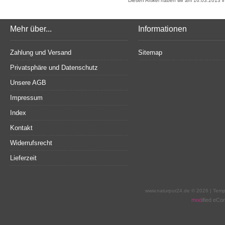
Diesen Artikel haben wir am 16.03.2013
Mehr über...
Informationen
Zahlung und Versand
Sitemap
Privatsphäre und Datenschutz
Unsere AGB
Impressum
Index
Kontakt
Widerrufsrecht
Lieferzeit
www.naturpur24.de © 2026 | Tem
mod
ified eC