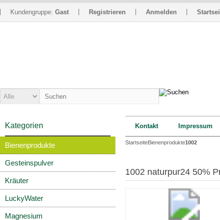
Kundengruppe:
Gast
Registrieren
Anmelden
Startsei
Kategorien
Kontakt
Impressum
Startseite
Bienenprodukte
1002
Bienenprodukte
Gesteinspulver
1002 naturpur24 50% Prop
Kräuter
LuckyWater
Magnesium