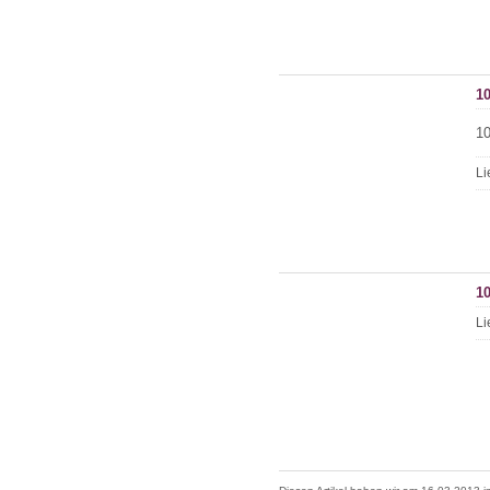
1
10
Li
1
Li