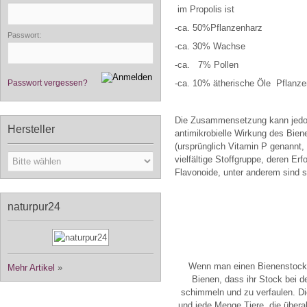
im Propolis ist
-ca. 50%Pflanzenharz
Passwort:
-ca. 30% Wachse
-ca.
7% Pollen
Passwort vergessen?
-ca. 10% ätherische Öle
Pflanze
Die Zusammensetzung kann jedoch 
Hersteller
antimikrobielle Wirkung des Bien
(ursprünglich Vitamin P genannt, 
vielfältige Stoffgruppe, deren Er
Flavonoide, unter anderem sind se
naturpur24
Wenn man einen Bienenstock si
Mehr Artikel
»
Bienen, dass ihr Stock bei d
schimmeln und zu verfaulen. Di
und jede Menge Tiere, die übera