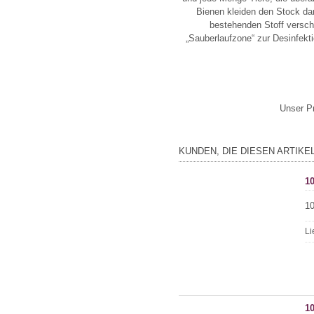
Bienen kleiden den Stock da
bestehenden Stoff versch
„Sauberlaufzone“ zur Desinfekti
Unser Pr
KUNDEN, DIE DIESEN ARTIKE
10
10
Li
1